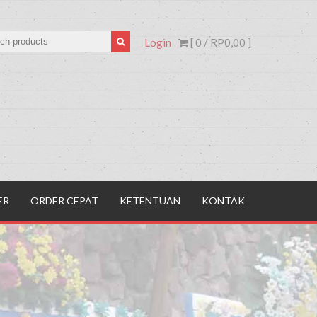
Login
[ 0 /
RP0,00
]
ER
ORDER CEPAT
KETENTUAN
KONTAK