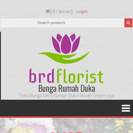
[ 0 /
]
Login
RP0,00
Bunga Rumah Duka
Toko Bunga Mitra Rumah Duka Murah Terpercaya