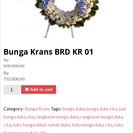
Bunga Krans BRD KR 01
Rp
800.000,00
Rp
732.000,00
Add to cart
Category:
Bunga Krans
Tags:
bunga duka
,
bunga duka cita
,
jual
bunga duka cita
,
rangkaian bunga duka
,
rangkaian bunga duka
cita
,
toko bunga dekat rumah duka
,
toko bunga duka cita
,
toko
bunga papan duka cita