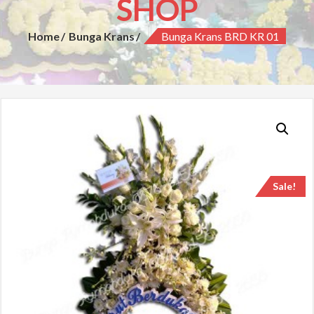
SHOP
Home
Bunga Krans
Bunga Krans BRD KR 01
Sale!