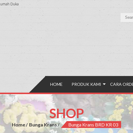
an Rumah Duka
HOME
PRODUK KAMI
CARA ORD
SHOP
Home
Bunga Krans
Bunga Krans BRD KR 03