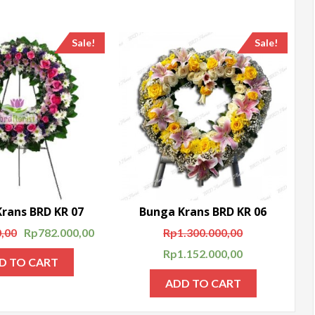
Sale!
Sale!
rans BRD KR 07
Bunga Krans BRD KR 06
,00
Rp
782.000,00
Rp
1.300.000,00
Rp
1.152.000,00
D TO CART
ADD TO CART