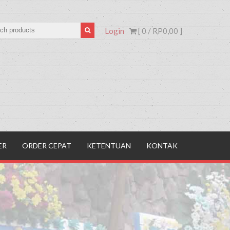
Login
[ 0 /
RP0,00
]
ER
ORDER CEPAT
KETENTUAN
KONTAK