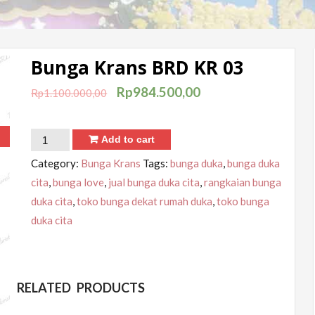
Bunga Krans BRD KR 03
Rp
984.500,00
Rp
1.100.000,00
!
Add to cart
Category:
Bunga Krans
Tags:
bunga duka
,
bunga duka
cita
,
bunga love
,
jual bunga duka cita
,
rangkaian bunga
duka cita
,
toko bunga dekat rumah duka
,
toko bunga
duka cita
RELATED PRODUCTS