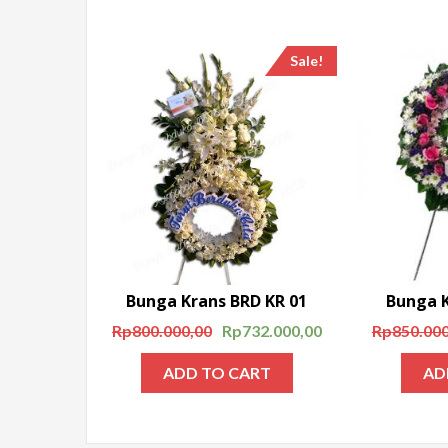
Sale!
Bunga Krans BRD KR 01
Bunga K
Rp
800.000,00
Rp
732.000,00
Rp
850.000
ADD TO CART
AD