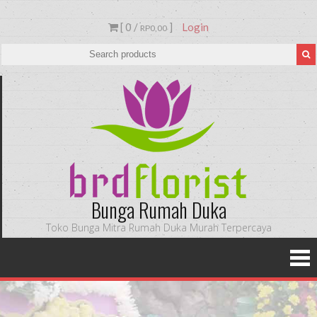
[ 0 /
]
Login
RP0,00
Bunga Rumah Duka
Toko Bunga Mitra Rumah Duka Murah Terpercaya